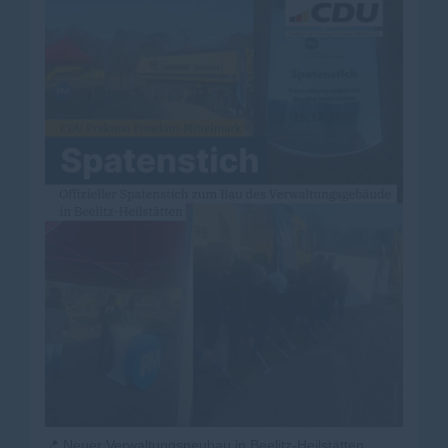
setzen wir den Dialog fort ? mit weiteren
Veranstaltungen, neuen Themen und dem gleichen
Anspruch: zuhören, ernst nehmen, handeln.
Danke an alle, die dabei waren. Klaistow hat gezeigt,
wie lebendig politischer Austausch sein kann.
@
spargelhof_klaistow
📍 Neuer Verwaltungsneubau in Beelitz-Heilstätten