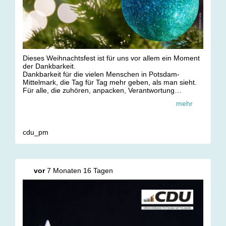
Dieses Weihnachtsfest ist für uns vor allem ein Moment
der Dankbarkeit.
Dankbarkeit für die vielen Menschen in Potsdam-
Mittelmark, die Tag für Tag mehr geben, als man sieht.
Für alle, die zuhören, anpacken, Verantwortung
übernehmen und füreinander da sind. Oft leise, oft im
mehr
Hintergrund, aber immer mit Herz.
Danke für Ihr Vertrauen, für Ihre Zeit, für Ihr
Engagement und für die vielen kleinen Gesten, die
unsere Gemeinde zu dem machen, was sie ist. Ein Ort,
cdu_pm
an dem Zusammenhalt spürbar bleibt, auch in bewegten
Zeiten.
Wir wünschen Ihnen und Ihren Familien ein gesegnetes
Weihnachtsfest.
vor
7 Monaten 16 Tagen
Mit Frieden im Herzen, Wärme im Miteinander und der
Zuversicht, dass wir gemeinsam viel tragen können.
#
CDUPotsdamMittelmark
#
froheweihnachten
🎄