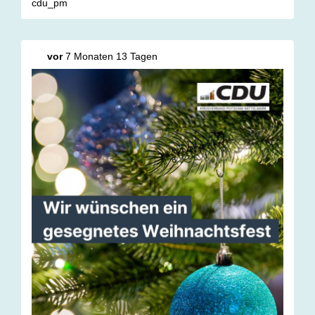
Eure CDU Potsdam-Mittelmark 🎉
cdu_pm
vor
7 Monaten 13 Tagen