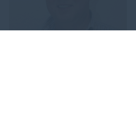
Stauanlagen
Jens Schreinicke
10.05.2023
| Ausschuss für Klimaschutz,
Umwelt, Recht, Bauen und Landwirtschaft
Kleine Anlagen kosten ca. 10.000€ und mittlere
Anlagen ca. 20.000€. In Potsdam-Mittelmark
sind etwa 500 Stauanlagen sanierungsbedürftig.