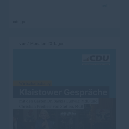
aktiv am Veteranentag am 15. Juni.
mehr
Mit einer eigenen Veranstaltung hier bei uns. Für die
Menschen, die hier leben. Für unsere Veteraninnen und
Veteranen.
cdu_pm
Wir gehören damit zu den ersten Landkreisen in
Deutschland, die diesen Schritt gehen.
Nicht, weil es einfach ist. Sondern weil es richtig ist.
vor
7 Monaten 20 Tagen
Der Antrag kam von der CDU Potsdam-Mittelmark und
wurde gemeinsam mit FDP/IGH eingebracht.
Beschlossen wurde er, weil Anerkennung nicht abstrakt
bleiben darf. Sie muss sichtbar sein. Spürbar. Vor Ort.
Dieser Beschluss ist auch ein bewusstes Zeichen an die
Bundeswehrstandorte in unserem Landkreis.
An das Operative Führungskommando der Bundeswehr
in Geltow,
an das Logistikbataillon 172 in Beelitz
und an die Truppenübungsplatzkommandantur in
Lehnin.
Unser Dank gilt allen Soldatinnen und Soldaten vor Ort.
Für ihren täglichen Dienst. Für ihre Einsatzbereitschaft.
Für ihre Verantwortung.
Dieser Tag gilt den Soldatinnen und Soldaten, die
dienen.